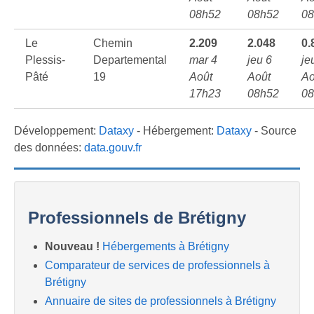
08h52
08h52
08
Le
Chemin
2.209
2.048
0.
Plessis-
Departemental
mar 4
jeu 6
je
Pâté
19
Août
Août
Ao
17h23
08h52
08
Développement:
Dataxy
- Hébergement:
Dataxy
- Source
des données:
data.gouv.fr
Professionnels de Brétigny
Nouveau !
Hébergements à Brétigny
Comparateur de services de professionnels à
Brétigny
Annuaire de sites de professionnels à Brétigny