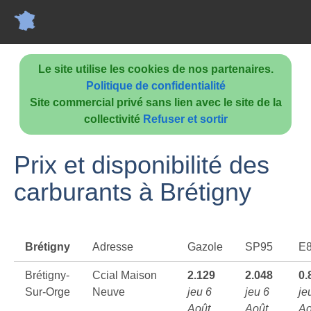
Le site utilise les cookies de nos partenaires.
Politique de confidentialité
Site commercial privé sans lien avec le site de la
collectivité
Refuser et sortir
Prix et disponibilité des
carburants à Brétigny
Brétigny
Adresse
Gazole
SP95
E
Brétigny-
Ccial Maison
2.129
2.048
0.
Sur-Orge
Neuve
jeu 6
jeu 6
je
Août
Août
Ao