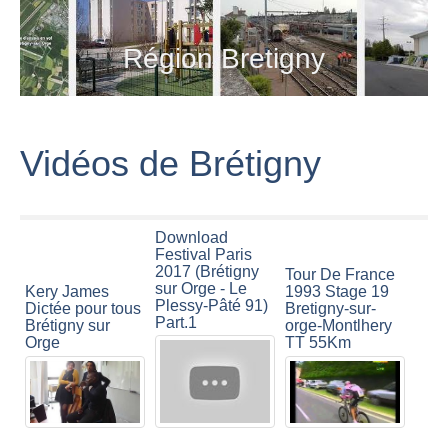
Région Bretigny
Vidéos de Brétigny
Download
Festival Paris
2017 (Brétigny
Tour De France
sur Orge - Le
Kery James
1993 Stage 19
Plessy-Pâté 91)
Dictée pour tous
Bretigny-sur-
Part.1
Brétigny sur
orge-Montlhery
Orge
TT 55Km