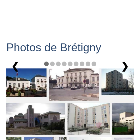
Photos de Brétigny
❮
❯
1 / 9