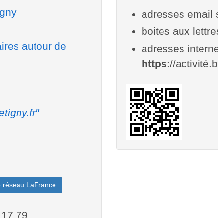
igny
adresses email 
boites aux lettr
aires autour de
adresses interne
https
://activité.b
etigny.fr"
le réseau LaFrance
.17.79