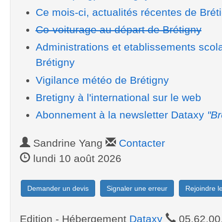
Ce mois-ci, actualités récentes de Brét
Co-voiturage au départ de Brétigny
Administrations et etablissements scol
Brétigny
Vigilance météo de Brétigny
Bretigny à l'international sur le web
Abonnement à la newsletter Dataxy
"Br
Sandrine Yang
Contacter
lundi 10 août 2026
Demander un devis
Signaler une erreur
Rejoindre 
Edition - Hébergement
Dataxy
05.62.00