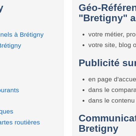
y
Géo-Référen
"Bretigny" a
votre métier, pro
nels à Brétigny
votre site, blog
Brétigny
Publicité su
en page d'accue
dans le compara
burants
dans le contenu 
iques
Communicati
rtes routières
Bretigny